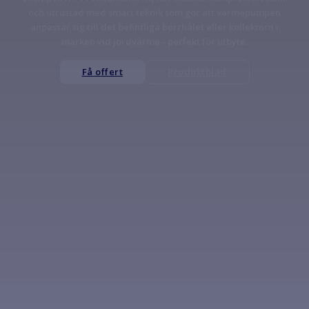
och utrustad med smart teknik som gör att värmepumpen
anpassar sig till det befintliga borrhålet eller kollektorn i
marken vid jordvärme - perfekt för utbyte.
Få offert
Produktblad