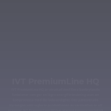
IVT PremiumLine HQ
IVT PremiumLine HQ är utrustad med flera banbrytande
funktioner som ger en lägre energiförbrukning utan att
kompromissa med din bekvämlighet. Den patenterade
styrningen som reglerar produktionen av varmvatten är ett
exempel. IVT PremiumLine HQ har klassisk kompressorteknik