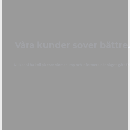
Våra kunder sover bättre
Nu kan vi ha koll på eran värmepump och informera när något gått fel