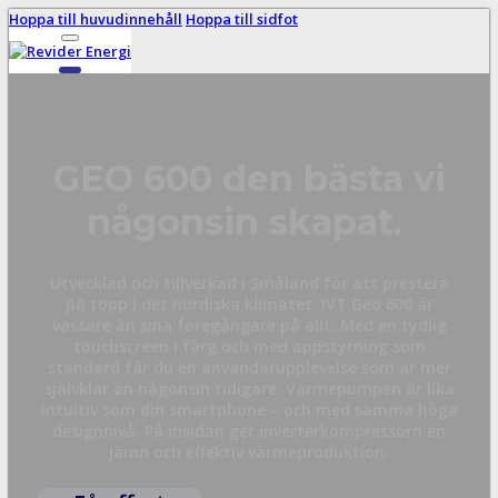
Hoppa till huvudinnehåll
Hoppa till sidfot
GEO 600 den bästa vi
någonsin skapat.
Utvecklad och tillverkad i Småland för att prestera
på topp i det nordiska klimatet. IVT Geo 600 är
vassare än sina föregångare på allt. Med en tydlig
touchscreen i färg och med appstyrning som
standard får du en användarupplevelse som är mer
självklar än någonsin tidigare. Värmepumpen är lika
intuitiv som din smartphone – och med samma höga
designnivå. På insidan ger inverterkompressorn en
jämn och effektiv värmeproduktion.