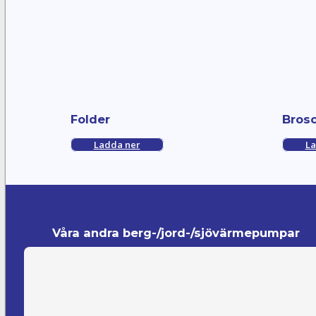
Folder
Bros
Ladda ner
La
Våra andra berg-/jord-/sjövärmepumpar