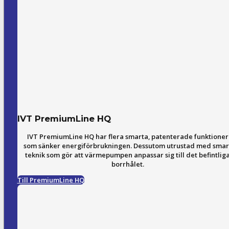
IVT PremiumLine HQ
IVT PremiumLine HQ har flera smarta, patenterade funktioner
som sänker energiförbrukningen. Dessutom utrustad med smar
teknik som gör att värmepumpen anpassar sig till det befintlig
borrhålet.
Till PremiumLine HQ