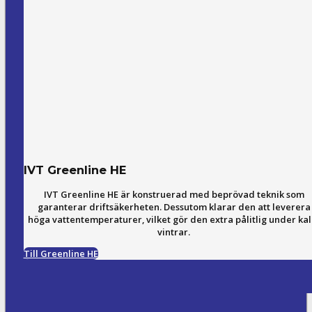
IVT Greenline HE
IVT Greenline HE är konstruerad med beprövad teknik som
garanterar driftsäkerheten. Dessutom klarar den att leverera
höga vattentemperaturer, vilket gör den extra pålitlig under kal
vintrar.
Till Greenline HE