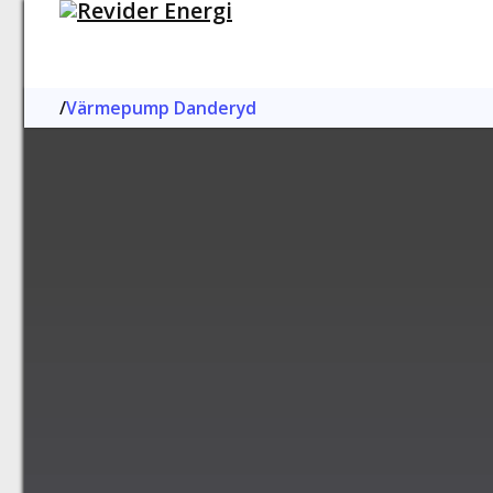
/
Värmepump Danderyd