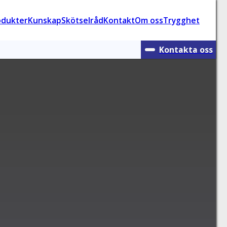
odukter
Kunskap
Skötselråd
Kontakt
Om oss
Trygghet
Kontakta oss