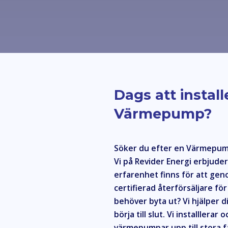
Dags att install
Värmepump?
Söker du efter en Värmepump 
Vi på Revider Energi erbjude
erfarenhet finns för att gen
certifierad återförsäljare f
behöver byta ut? Vi hjälper di
börja till slut. Vi installlerar
värmepumpar upp till stora 